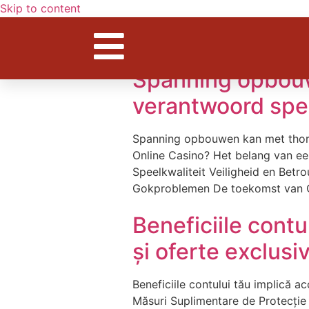
Skip to content
Author:
fastt
Spanning opbouw
verantwoord spe
Spanning opbouwen kan met thor
Online Casino? Het belang van ee
Speelkwaliteit Veiligheid en Bet
Gokproblemen De toekomst van On
Beneficiile contul
și oferte exclusi
Beneficiile contului tău implică ac
Măsuri Suplimentare de Protecție 