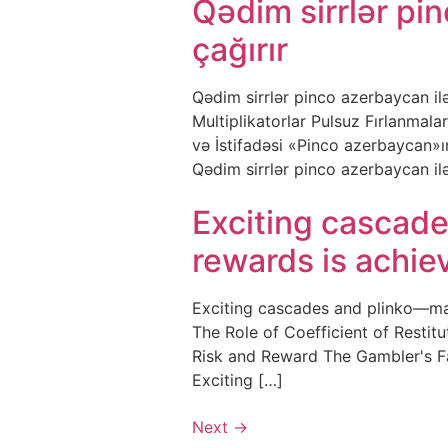
Qədim sirrlər pinc
çağırır
Qədim sirrlər pinco azerbaycan ilə 
Multiplikatorlar Pulsuz Fırlanmal
və İstifadəsi «Pinco azerbaycan»ın
Qədim sirrlər pinco azerbaycan ilə a
Exciting cascade
rewards is achie
Exciting cascades and plinko—mast
The Role of Coefficient of Resti
Risk and Reward The Gambler's Fal
Exciting […]
Next
→