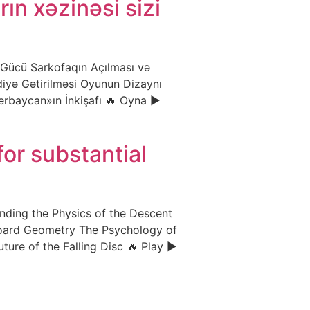
rın xəzinəsi sizi
ın Gücü Sarkofaqın Açılması və
diyə Gətirilməsi Oyunun Dizaynı
zerbaycan»ın İnkişafı 🔥 Oyna ▶️
or substantial
anding the Physics of the Descent
 Board Geometry The Psychology of
ure of the Falling Disc 🔥 Play ▶️