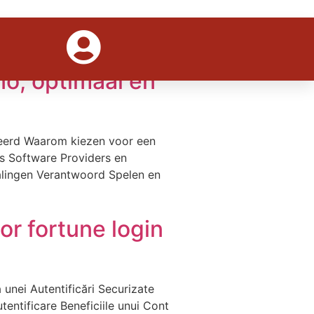
o, optimaal en
eerd Waarom kiezen voor een
s Software Providers en
alingen Verantwoord Spelen en
hor fortune login
a unei Autentificări Securizate
entificare Beneficiile unui Cont