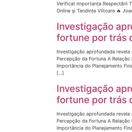
Verificat Importanța Respectării T
Online și Tendințe Viitoare 🔥 Joac
Investigação apr
fortune por trás 
Investigação aprofundada revela s
Percepção da Fortuna A Relação E
Importância do Planejamento Fin
[…]
Investigação apr
fortune por trás 
Investigação aprofundada revela s
Percepção da Fortuna A Relação E
Importância do Planejamento Fin