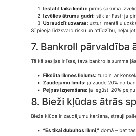
Iestatīt laika limitu:
pirms sākuma izvēlie
Izvēlies ātrumu gudri:
sāk ar Fast; ja pi
Uzraudzīt uzvaras:
uzturi mentālu uzskai
Šī pieeja līdzsvaro risku un atlīdzību, neļaujo
7. Bankroll pārvaldība
Tā kā sesijas ir īsas, tava bankrolla summa j
Fiksēta likmes lielums:
turpini ar konse
Zaudējumu limits:
ja zaudē 20% no bankr
Peļņas izņemšana:
ja iegūsti 20% peļņu 
8. Bieži kļūdas ātrās s
Bieža kļūda ir zaudējumu ķeršana, strauji palie
“Es tikai dubultos likmi,”
domā – bet tas 