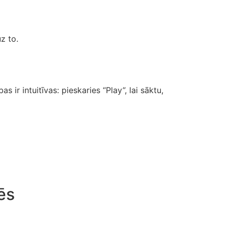
z to.
ir intuitīvas: pieskaries “Play”, lai sāktu,
ēs