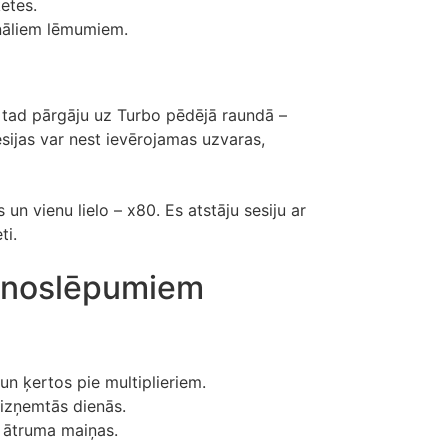
ķetes.
nāliem lēmumiem.
, tad pārgāju uz Turbo pēdējā raundā –
sijas var nest ievērojamas uzvaras,
un vienu lielo – x80. Es atstāju sesiju ar
ti.
ju noslēpumiem
un ķertos pie multiplieriem.
aizņemtās dienās.
s ātruma maiņas.