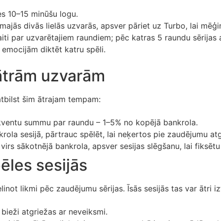
s 10–15 minūšu logu.
rmajās divās lielās uzvarās, apsver pāriet uz Turbo, lai mēģ
ti par uzvarētajiem raundiem; pēc katras 5 raundu sērijas a
t emocijām diktēt katru spēli.
 ātrām uzvarām
āatbilst šim ātrajam tempam:
kventu summu par raundu – 1–5% no kopējā bankrola.
ola sesijā, pārtrauc spēlēt, lai neķertos pie zaudējumu at
virs sākotnējā bankrola, apsver sesijas slēgšanu, lai fiksēt
pēles sesijās
linot likmi pēc zaudējumu sērijas. Īsās sesijās tas var ātri i
bieži atgriežas ar neveiksmi.