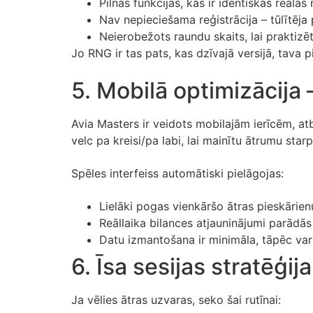
Pilnas funkcijas, kas ir identiskas reāla
Nav nepieciešama reģistrācija – tūlītēj
Neierobežots raundu skaits, lai praktizēt
Jo RNG ir tas pats, kas dzīvajā versijā, tava 
5. Mobilā optimizācija 
Avia Masters ir veidots mobilajām ierīcēm, atba
velc pa kreisi/pa labi, lai mainītu ātrumu starp
Spēles interfeiss automātiski pielāgojas:
Lielāki pogas vienkāršo ātras pieskārienu
Reāllaika bilances atjauninājumi parādā
Datu izmantošana ir minimāla, tāpēc vari
6. Īsa sesijas stratēģ
Ja vēlies ātras uzvaras, seko šai rutīnai: