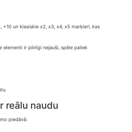
 +10 un klasiskie x2, x3, x4, x5 marķieri, kas
elementi ir pilnīgi nejauši, spēle paliek
tu.
r reālu naudu
emo piedāvā: