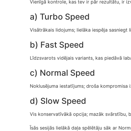
Vienīgā kontrole, kas tev ir pār rezultātu, ir 
a) Turbo Speed
Visātrākais lidojums; lielāka iespēja sasniegt l
b) Fast Speed
Līdzsvarots vidējais variants, kas piedāvā lab
c) Normal Speed
Noklusējuma iestatījums; droša kompromisa izv
d) Slow Speed
Vis konservatīvākā opcija; mazāk svārstību, b
Īsās sesijās lielākā daļa spēlētāju sāk ar Nor