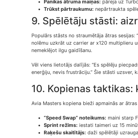
Panikas ātruma maiņas:
pāreja uz Turbo 
Trūkst pārtraukumu:
nepārtraukta spēl
9. Spēlētāju stāsti: aiz
Populārs stāsts no straumētāja ātras sesijas:
nolēmu uzkrāt uz carrier ar x120 multiplieru 
nemeklējot ilgu gaidīšanu.
Vēl viens lietotājs dalījās: “Es spēlēju piecp
enerģiju, nevis frustrāciju.” Šie stāsti uzsver, 
10. Kopienas taktikas: 
Avia Masters kopiena bieži apmainās ar ātras 
“Speed Swap” noteikums:
maini starp F
Sprint režīms:
iestati taimeri uz 15 minū
Raķešu skaitītājs:
daži spēlētāji uzrauga