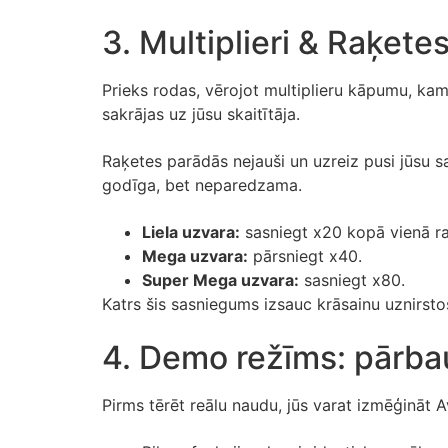
3. Multiplieri & Raķetes
Prieks rodas, vērojot multiplieru kāpumu, kamē
sakrājas uz jūsu skaitītāja.
Raķetes parādās nejauši un uzreiz pusi jūsu sa
godīga, bet neparedzama.
Liela uzvara:
sasniegt x20 kopā vienā r
Mega uzvara:
pārsniegt x40.
Super Mega uzvara:
sasniegt x80.
Katrs šis sasniegums izsauc krāsainu uznirstoš
4. Demo režīms: pārbau
Pirms tērēt reālu naudu, jūs varat izmēģināt