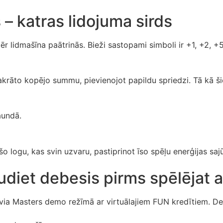
 – katras lidojuma sirds
r lidmašīna paātrinās. Bieži sastopami simboli ir +1, +2, +5,
krāto kopējo summu, pievienojot papildu spriedzi. Tā kā šie 
aundā.
o logu, kas svin uzvaru, pastiprinot īso spēļu enerģijas sajū
diet debesis pirms spēlējat a
 Avia Masters demo režīmā ar virtuālajiem FUN kredītiem. D