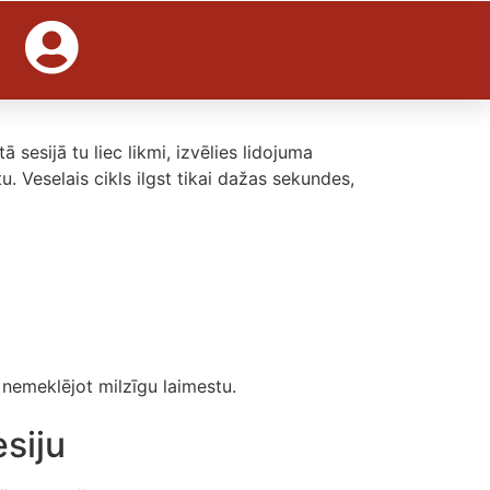
i tur aizraut
sesijā tu liec likmi, izvēlies lidojuma
u. Veselais cikls ilgst tikai dažas sekundes,
 nemeklējot milzīgu laimestu.
esiju