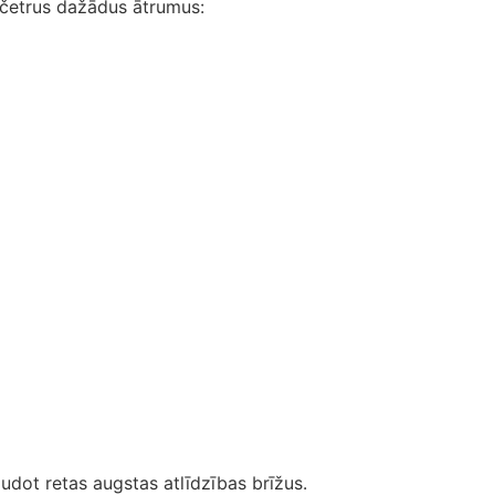
 četrus dažādus ātrumus:
audot retas augstas atlīdzības brīžus.