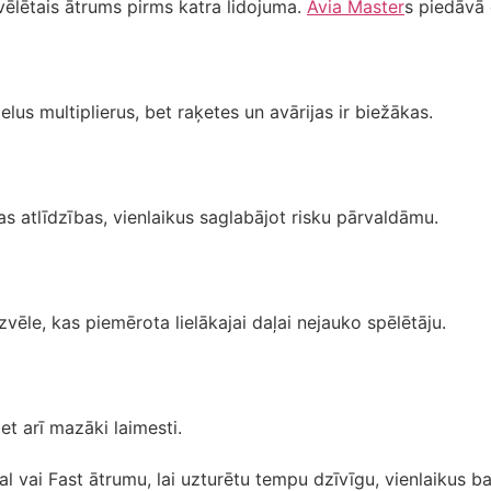
izvēlētais ātrums pirms katra lidojuma.
Avia Master
s piedāvā
ielus multiplierus, bet raķetes un avārijas ir biežākas.
as atlīdzības, vienlaikus saglabājot risku pārvaldāmu.
ēle, kas piemērota lielākajai daļai nejauko spēlētāju.
et arī mazāki laimesti.
mal vai Fast ātrumu, lai uzturētu tempu dzīvīgu, vienlaikus b