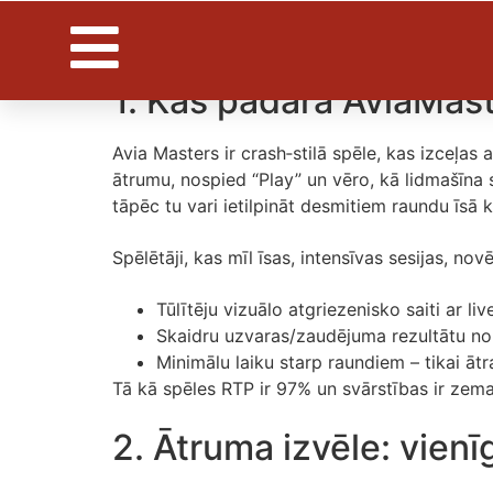
AviaMasters: Ātrā 
1. Kas padara AviaMast
Avia Masters ir crash‑stilā spēle, kas izceļas 
ātrumu, nospied “Play” un vēro, kā lidmašīna sk
tāpēc tu vari ietilpināt desmitiem raundu īsā
Spēlētāji, kas mīl īsas, intensīvas sesijas, nov
Tūlītēju vizuālo atgriezenisko saiti ar live
Skaidru uzvaras/zaudējuma rezultātu nol
Minimālu laiku starp raundiem – tikai āt
Tā kā spēles RTP ir 97% un svārstības ir zem
2. Ātruma izvēle: vienī