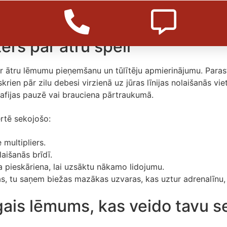
notikumu spēle, kas tev
ers par ātru spēli
ar ātru lēmumu pieņemšanu un tūlītēju apmierinājumu. Parastā 
rien pār zilu debesi virzienā uz jūras līnijas nolaišanās viet
 kafijas pauzē vai brauciena pārtraukumā.
ērtē sekojošo:
 multipliers.
aišanās brīdī.
ra pieskāriena, lai uzsāktu nākamo lidojumu.
as, tu saņem biežas mazākas uzvaras, kas uztur adrenalīnu,
gais lēmums, kas veido tavu s