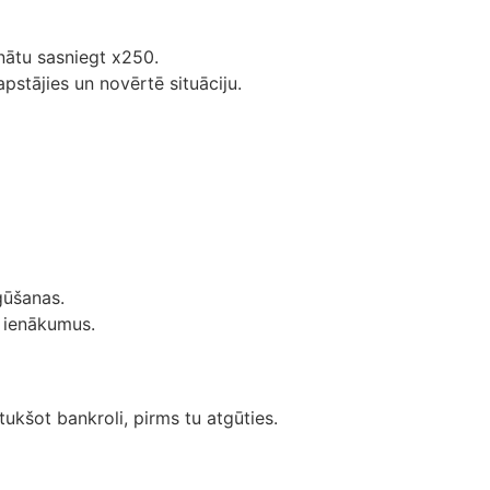
inātu sasniegt x250.
pstājies un novērtē situāciju.
gūšanas.
u ienākumus.
ztukšot bankroli, pirms tu atgūties.