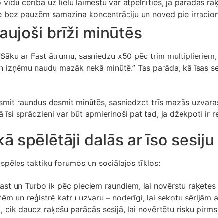
vidū cerībā uz lielu laimestu var atpelnīties, ja parādās ra
e bez pauzēm samazina koncentrāciju un noved pie irracio
raujoši brīži minūtēs
 “Sāku ar Fast ātrumu, sasniedzu x50 pēc trim multiplieriem
un izņēmu naudu mazāk nekā minūtē.” Tas parāda, kā īsas se
adsmit raundus desmit minūtēs, sasniedzot trīs mazās uzvaras 
kā īsi sprādzieni var būt apmierinoši pat tad, ja džekpoti ir re
kā spēlētāji dalās ar īso sesi
spēles taktiku forumos un sociālajos tīklos:
ast un Turbo ik pēc pieciem raundiem, lai novērstu raķetes 
tēm un reģistrē katru uzvaru – noderīgi, lai sekotu sērijām 
, cik daudz raķešu parādās sesijā, lai novērtētu risku pirm