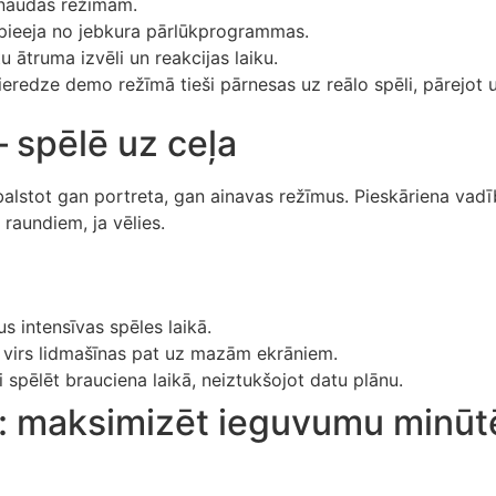
s naudas režīmam.
a pieeja no jebkura pārlūkprogrammas.
u ātruma izvēli un reakcijas laiku.
pieredze demo režīmā tieši pārnesas uz reālo spēli, pārejot u
– spēlē uz ceļa
lstot gan portreta, gan ainavas režīmus. Pieskāriena vadības 
 raundiem, ja vēlies.
s intensīvas spēles laikā.
s virs lidmašīnas pat uz mazām ekrāniem.
 spēlēt brauciena laikā, neiztukšojot datu plānu.
ija: maksimizēt ieguvumu minūt