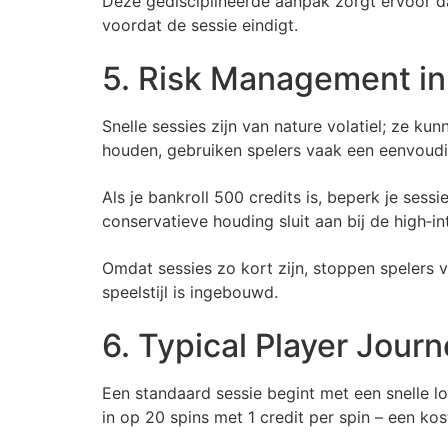
Deze gedisciplineerde aanpak zorgt ervoor da
voordat de sessie eindigt.
5. Risk Management in
Snelle sessies zijn van nature volatiel; ze k
houden, gebruiken spelers vaak een eenvoudi
Als je bankroll 500 credits is, beperk je sessi
conservatieve houding sluit aan bij de high‑i
Omdat sessies zo kort zijn, stoppen spelers 
speelstijl is ingebouwd.
6. Typical Player Jour
Een standaard sessie begint met een snelle logi
in op 20 spins met 1 credit per spin – een kos