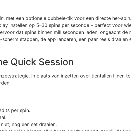
in, met een optionele dubbele‑tik voor een directe her‑spin
lay instellen op 5–30 spins per seconde – perfect voor wie
 ervoor dat spins binnen milliseconden laden, ongeacht de 
e‑scherm stappen, de app lanceren, een paar reels draaien 
the Quick Session
nzetstrategie. In plaats van inzetten over tientallen lijnen
rden.
edits per spin.
al.
 niet, nog een set draaien.