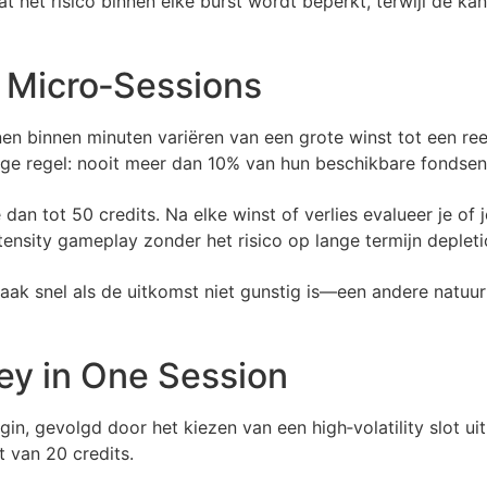
t het risico binnen elke burst wordt beperkt, terwijl de k
 Micro‑Sessions
unnen binnen minuten variëren van een grote winst tot een r
ge regel: nooit meer dan 10% van hun beschikbare fondsen 
e dan tot 50 credits. Na elke winst of verlies evalueer je of
ntensity gameplay zonder het risico op lange termijn depleti
vaak snel als de uitkomst niet gunstig is—een andere natuu
ney in One Session
n, gevolgd door het kiezen van een high‑volatility slot uit d
t van 20 credits.