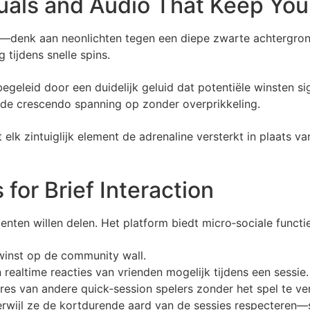
suals and Audio That Keep Yo
ijk—denk aan neonlichten tegen een diepe zwarte achtergro
 tijdens snelle spins.
begeleid door een duidelijk geluid dat potentiële winsten 
de crescendo spanning op zonder overprikkeling.
 elk zintuiglijk element de adrenaline versterkt in plaats 
for Brief Interaction
ten willen delen. Het platform biedt micro‑sociale functie
 winst op de community wall.
realtime reacties van vrienden mogelijk tijdens een sessie.
res van andere quick‑session spelers zonder het spel te ver
rwijl ze de kortdurende aard van de sessies respecteren—