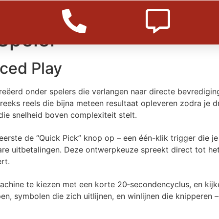
Snelle Winsten en Raze
Speler
aced Play
eëerd onder spelers die verlangen naar directe bevredigin
eeks reels die bijna meteen resultaat opleveren zodra je dr
die snelheid boven complexiteit stelt.
 eerste de “Quick Pick” knop op – een één-klik trigger die 
are uitbetalingen. Deze ontwerpkeuze spreekt direct tot het
rt.
achine te kiezen met een korte 20‑secondencyclus, en kijk
pen, symbolen die zich uitlijnen, en winlijnen die knipperen