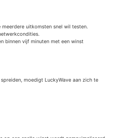
.
 meerdere uitkomsten snel wil testen.
netwerkcondities.
en binnen vijf minuten met een winst
 te spreiden, moedigt LuckyWave aan zich te