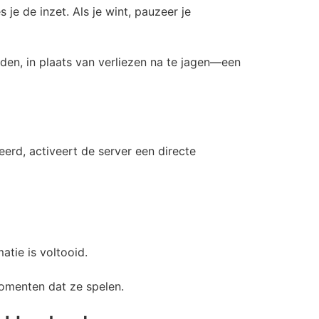
 je de inzet. Als je wint, pauzeer je
uden, in plaats van verliezen na te jagen—een
rd, activeert de server een directe
tie is voltooid.
momenten dat ze spelen.