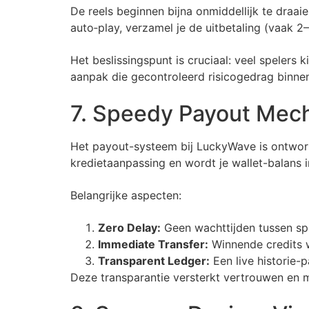
De reels beginnen bijna onmiddellijk te draaie
auto‑play, verzamel je de uitbetaling (vaak 2–3
Het beslissingspunt is cruciaal: veel spelers
aanpak die gecontroleerd risicogedrag binnen
7. Speedy Payout Mec
Het payout-systeem bij LuckyWave is ontworpe
kredietaanpassing en wordt je wallet-balans i
Belangrijke aspecten:
Zero Delay:
Geen wachttijden tussen sp
Immediate Transfer:
Winnende credits w
Transparent Ledger:
Een live historie-p
Deze transparantie versterkt vertrouwen en m