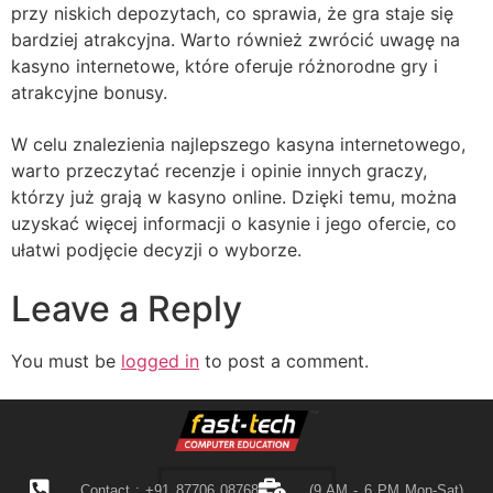
przy niskich depozytach, co sprawia, że gra staje się
bardziej atrakcyjna. Warto również zwrócić uwagę na
kasyno internetowe, które oferuje różnorodne gry i
atrakcyjne bonusy.
W celu znalezienia najlepszego kasyna internetowego,
warto przeczytać recenzje i opinie innych graczy,
którzy już grają w kasyno online. Dzięki temu, można
uzyskać więcej informacji o kasynie i jego ofercie, co
ułatwi podjęcie decyzji o wyborze.
Leave a Reply
You must be
logged in
to post a comment.
Contact : +91 87706 08768
(9 AM - 6 PM Mon-Sat)