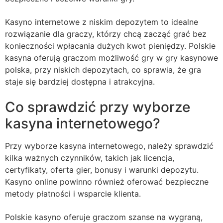
Kasyno internetowe z niskim depozytem to idealne
rozwiązanie dla graczy, którzy chcą zacząć grać bez
konieczności wpłacania dużych kwot pieniędzy. Polskie
kasyna oferują graczom możliwość gry w gry kasynowe
polska, przy niskich depozytach, co sprawia, że gra
staje się bardziej dostępna i atrakcyjna.
Co sprawdzić przy wyborze
kasyna internetowego?
Przy wyborze kasyna internetowego, należy sprawdzić
kilka ważnych czynników, takich jak licencja,
certyfikaty, oferta gier, bonusy i warunki depozytu.
Kasyno online powinno również oferować bezpieczne
metody płatności i wsparcie klienta.
Polskie kasyno oferuje graczom szanse na wygraną,