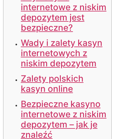
internetowe z niskim
depozytem jest
bezpieczne?
Wady i zalety kasyn
internetowych z
niskim depozytem
Zalety polskich
kasyn online
Bezpieczne kasyno
internetowe z niskim
depozytem – jak je
znaleźć