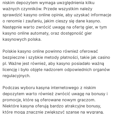
niskim depozytem wymaga uwzględnienia kilku
ważnych czynników. Przede wszystkim należy
sprawdzić kasyno online opinie, aby uzyskać informacje
o renomie i zaufaniu, jakim cieszy się dane kasyno.
Następnie warto zwrócić uwagę na ofertę gier, w tym
kasyno online automaty, oraz dostępność gier
kasynowych polska.
Polskie kasyno online powinno również oferować
bezpieczne i szybkie metody płatności, takie jak casino
pl. Ważne jest również, aby kasyno posiadało ważną
licencję i było objęte nadzorem odpowiednich organów
regulacyjnych.
Podczas wyboru kasyna internetowego z niskim
depozytem warto również zwrócić uwagę na bonusy i
promocje, które są oferowane nowym graczom.
Niektóre kasyna oferują bardzo atrakcyjne bonusy,
które mogą znacznie zwiększyć szanse na wygraną.