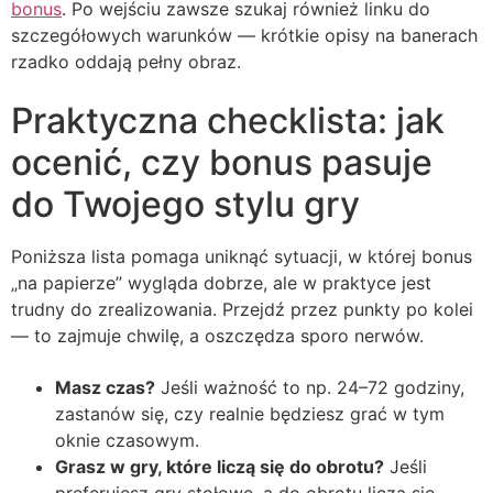
bonus
. Po wejściu zawsze szukaj również linku do
szczegółowych warunków — krótkie opisy na banerach
rzadko oddają pełny obraz.
Praktyczna checklista: jak
ocenić, czy bonus pasuje
do Twojego stylu gry
Poniższa lista pomaga uniknąć sytuacji, w której bonus
„na papierze” wygląda dobrze, ale w praktyce jest
trudny do zrealizowania. Przejdź przez punkty po kolei
— to zajmuje chwilę, a oszczędza sporo nerwów.
Masz czas?
Jeśli ważność to np. 24–72 godziny,
zastanów się, czy realnie będziesz grać w tym
oknie czasowym.
Grasz w gry, które liczą się do obrotu?
Jeśli