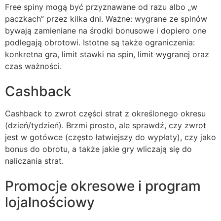
Free spiny mogą być przyznawane od razu albo „w
paczkach” przez kilka dni. Ważne: wygrane ze spinów
bywają zamieniane na środki bonusowe i dopiero one
podlegają obrotowi. Istotne są także ograniczenia:
konkretna gra, limit stawki na spin, limit wygranej oraz
czas ważności.
Cashback
Cashback to zwrot części strat z określonego okresu
(dzień/tydzień). Brzmi prosto, ale sprawdź, czy zwrot
jest w gotówce (często łatwiejszy do wypłaty), czy jako
bonus do obrotu, a także jakie gry wliczają się do
naliczania strat.
Promocje okresowe i program
lojalnościowy