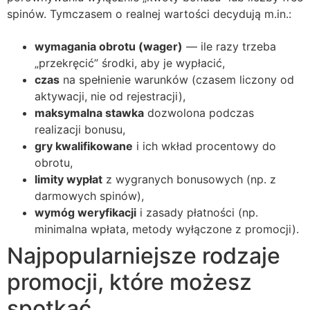
spinów. Tymczasem o realnej wartości decydują m.in.:
wymagania obrotu (wager)
— ile razy trzeba
„przekręcić” środki, aby je wypłacić,
czas
na spełnienie warunków (czasem liczony od
aktywacji, nie od rejestracji),
maksymalna stawka
dozwolona podczas
realizacji bonusu,
gry kwalifikowane
i ich wkład procentowy do
obrotu,
limity wypłat
z wygranych bonusowych (np. z
darmowych spinów),
wymóg weryfikacji
i zasady płatności (np.
minimalna wpłata, metody wyłączone z promocji).
Najpopularniejsze rodzaje
promocji, które możesz
spotkać