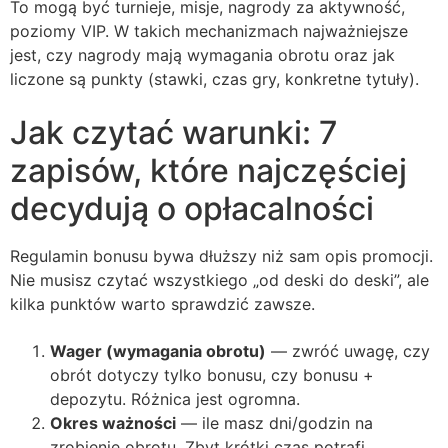
To mogą być turnieje, misje, nagrody za aktywność,
poziomy VIP. W takich mechanizmach najważniejsze
jest, czy nagrody mają wymagania obrotu oraz jak
liczone są punkty (stawki, czas gry, konkretne tytuły).
Jak czytać warunki: 7
zapisów, które najczęściej
decydują o opłacalności
Regulamin bonusu bywa dłuższy niż sam opis promocji.
Nie musisz czytać wszystkiego „od deski do deski”, ale
kilka punktów warto sprawdzić zawsze.
Wager (wymagania obrotu)
— zwróć uwagę, czy
obrót dotyczy tylko bonusu, czy bonusu +
depozytu. Różnica jest ogromna.
Okres ważności
— ile masz dni/godzin na
zrobienie obrotu. Zbyt krótki czas potrafi