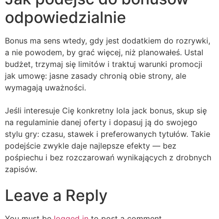
odpowiedzialnie
Bonus ma sens wtedy, gdy jest dodatkiem do rozrywki,
a nie powodem, by grać więcej, niż planowałeś. Ustal
budżet, trzymaj się limitów i traktuj warunki promocji
jak umowę: jasne zasady chronią obie strony, ale
wymagają uważności.
Jeśli interesuje Cię konkretny lola jack bonus, skup się
na regulaminie danej oferty i dopasuj ją do swojego
stylu gry: czasu, stawek i preferowanych tytułów. Takie
podejście zwykle daje najlepsze efekty — bez
pośpiechu i bez rozczarowań wynikających z drobnych
zapisów.
Leave a Reply
You must be
logged in
to post a comment.