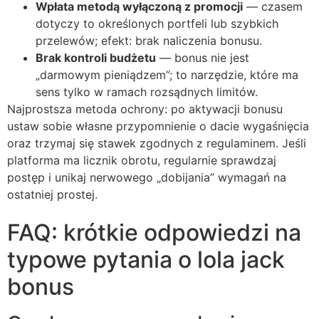
Wpłata metodą wyłączoną z promocji
— czasem
dotyczy to określonych portfeli lub szybkich
przelewów; efekt: brak naliczenia bonusu.
Brak kontroli budżetu
— bonus nie jest
„darmowym pieniądzem”; to narzędzie, które ma
sens tylko w ramach rozsądnych limitów.
Najprostsza metoda ochrony: po aktywacji bonusu
ustaw sobie własne przypomnienie o dacie wygaśnięcia
oraz trzymaj się stawek zgodnych z regulaminem. Jeśli
platforma ma licznik obrotu, regularnie sprawdzaj
postęp i unikaj nerwowego „dobijania” wymagań na
ostatniej prostej.
FAQ: krótkie odpowiedzi na
typowe pytania o lola jack
bonus