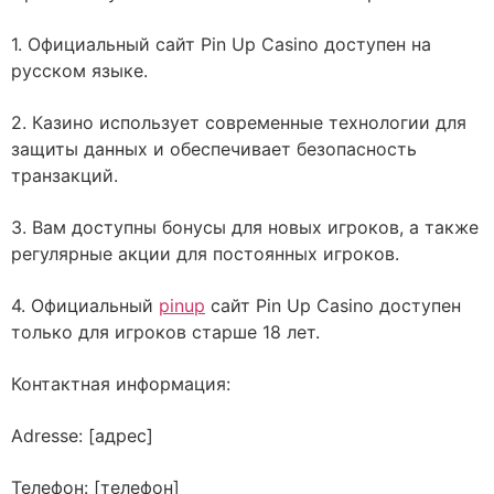
1. Официальный сайт Pin Up Casino доступен на
русском языке.
2. Казино использует современные технологии для
защиты данных и обеспечивает безопасность
транзакций.
3. Вам доступны бонусы для новых игроков, а также
регулярные акции для постоянных игроков.
4. Официальный
pinup
сайт Pin Up Casino доступен
только для игроков старше 18 лет.
Контактная информация:
Adresse: [адрес]
Телефон: [телефон]