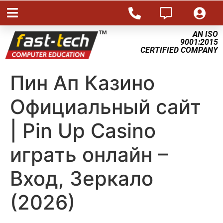
AN ISO
9001:2015
CERTIFIED COMPANY
Пин Ап Казино
Официальный сайт
| Pin Up Casino
играть онлайн –
Вход, Зеркало
(2026)