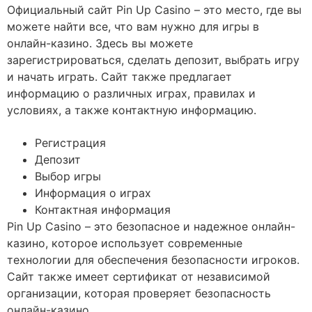
Официальный сайт Pin Up Casino – это место, где вы
можете найти все, что вам нужно для игры в
онлайн-казино. Здесь вы можете
зарегистрироваться, сделать депозит, выбрать игру
и начать играть. Сайт также предлагает
информацию о различных играх, правилах и
условиях, а также контактную информацию.
Регистрация
Депозит
Выбор игры
Информация о играх
Контактная информация
Pin Up Casino – это безопасное и надежное онлайн-
казино, которое использует современные
технологии для обеспечения безопасности игроков.
Сайт также имеет сертификат от независимой
организации, которая проверяет безопасность
онлайн-казино.