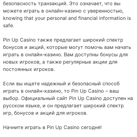
безопасность транзакций. Это означает, что вы
можете играть в онлайн-казино с уверенностью,
knowing that your personal and financial information is
safe.
Pin Up Casino также предлагает широкий спектр
бонусов и акций, которые могут помочь вам начать
играть в онлайн-казино. Вам доступны бонусы для
новых игроков, а также регулярные акции для
постоянных игроков.
Если вы ищете надежный и безопасный способ
играть в онлайн-казино, то Pin Up Casino – ваш
выбор. Официальный сайт Pin Up Casino доступен на
русском языке, и он предлагает широкий спектр
игр, бонусов и акций для игроков.
Начните играть в Pin Up Casino сегодня!