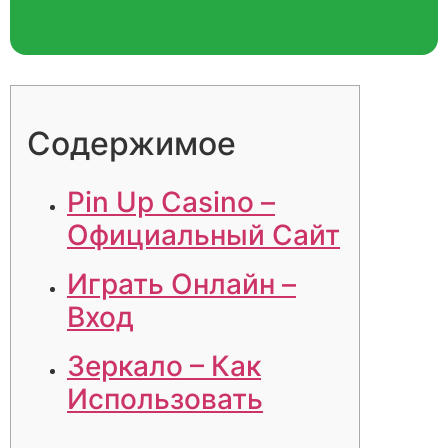
Содержимое
Pin Up Casino –
Официальный Сайт
Играть Онлайн –
Вход
Зеркало – Как
Использовать