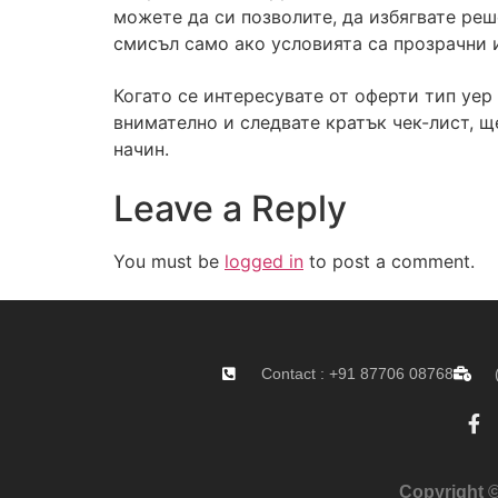
можете да си позволите, да избягвате реш
смисъл само ако условията са прозрачни 
Когато се интересувате от оферти тип yep
внимателно и следвате кратък чек-лист, 
начин.
Leave a Reply
You must be
logged in
to post a comment.
Contact : +91 87706 08768
Copyright ©