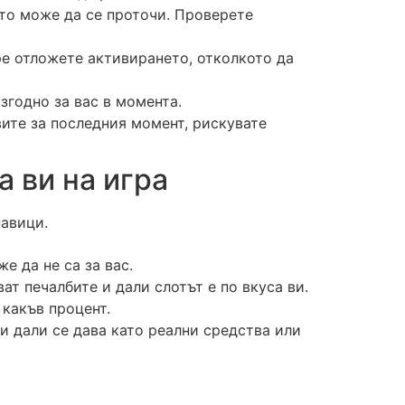
то може да се проточи. Проверете
ре отложете активирането, отколкото да
згодно за вас в момента.
вите за последния момент, рискувате
а ви на игра
навици.
е да не са за вас.
ват печалбите и дали слотът е по вкуса ви.
 какъв процент.
 и дали се дава като реални средства или