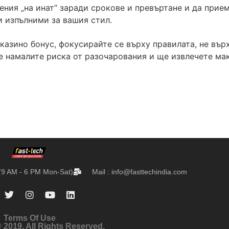
ения „на инат“ заради срокове и превъртане и да прие
и изпълними за вашия стил.
 казино бонус, фокусирайте се върху правилата, не вър
ще намалите риска от разочарования и ще извлечете м
(9 AM - 6 PM Mon-Sat)
Mail :
info@fasttechindia.com
Terms Of Use
 2019. All Rights Reserved.