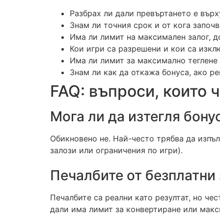
Разбрах ли дали превъртането е върх
Знам ли точния срок и от кога започв
Има ли лимит на максимален залог, д
Кои игри са разрешени и кои са изкл
Има ли лимит за максимално теглене 
Знам ли как да откажа бонуса, ако ре
FAQ: въпроси, които 
Мога ли да изтегля бону
Обикновено не. Най-често трябва да изпъ
залози или ограничения по игри).
Печалбите от безплатни 
Печалбите са реални като резултат, но че
дали има лимит за конвертиране или макс