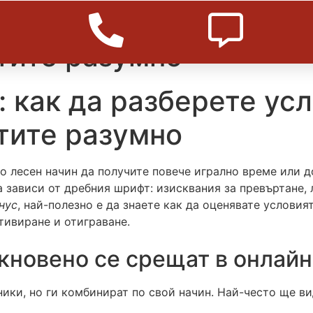
: как да разберете ус
тите разумно
: как да разберете ус
тите разумно
о лесен начин да получите повече игрално време или д
 зависи от дребния шрифт: изисквания за превъртане, 
нус
, най-полезно е да знаете как да оценявате условия
тивиране и отиграване.
кновено се срещат в онлайн
ики, но ги комбинират по свой начин. Най-често ще ви