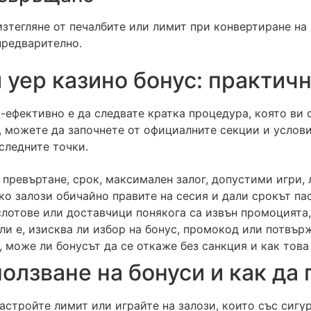
тегляне от печалбите или лимит при конвертиране на п
предварително.
 yep казино бонус: практич
-ефективно е да следвате кратка процедура, която ви 
, можете да започнете от официалните секции и услов
следните точки.
: превъртане, срок, максимален залог, допустими игри,
лко залози обичайно правите на сесия и дали срокът па
слотове или доставчици понякога са извън промоцията,
ли е, изисква ли избор на бонус, промокод или потвър
е, може ли бонусът да се откаже без санкция и как това
олзване на бонуси и как да 
астройте лимит или играйте на залози, които със сигур